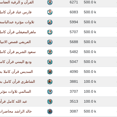
القرآن و الرقية العفا
6271
500.0 k
فارس عباد قرأن كام
6083
500.0 k
تلاوات مؤثرة عبدالباس
5994
500.0 k
ماهرالمعيقلي قرأن كام
5707
500.0 k
العريفي قصص الانبيا
5688
500.0 k
سعود الشريم قرأن كامل
5482
500.0 k
وديع اليمني قرآن كام
5047
500.0 k
السديس قرآن كاملا بد
4090
500.0 k
الشاطري قرأن كامل بد
3881
100.0 k
السالمي تلاوات مؤثر
3707
100.0 k
عبد الله كامل قرأ
3513
100.0 k
خالد الراشد محاضرات
3087
500.0 k