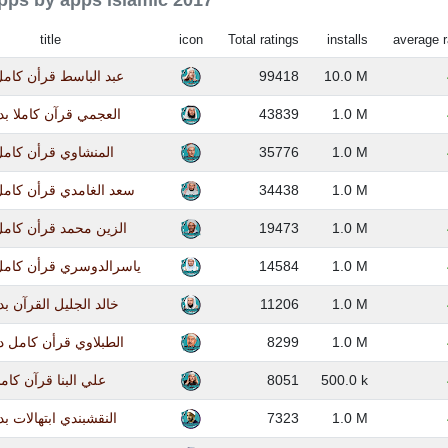
apps by apps islamic 2017
title
icon
Total ratings
installs
average r
عبد الباسط قرأن كام
99418
10.0 M
العجمي قرآن كاملا بد
43839
1.0 M
المنشاوي قرأن كام
35776
1.0 M
سعد الغامدي قرأن كامل
34438
1.0 M
الزين محمد قرأن كام
19473
1.0 M
ياسرالدوسري قرأن كامل
14584
1.0 M
خالد الجليل القرآن ب
11206
1.0 M
الطبلاوي قرأن كامل د
8299
1.0 M
علي البنا قرآن كام
8051
500.0 k
النقشبندي ابتهالات ب
7323
1.0 M