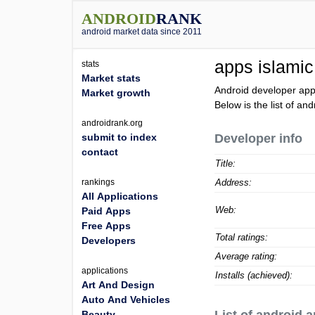
ANDROID
RANK
android market data since 2011
apps islami
stats
Market stats
Android developer app
Market growth
Below is the list of an
androidrank.org
submit to index
Developer info
contact
Title:
rankings
Address:
All Applications
Web:
Paid Apps
Free Apps
Total ratings:
Developers
Average rating:
applications
Installs (achieved):
Art And Design
Auto And Vehicles
Beauty